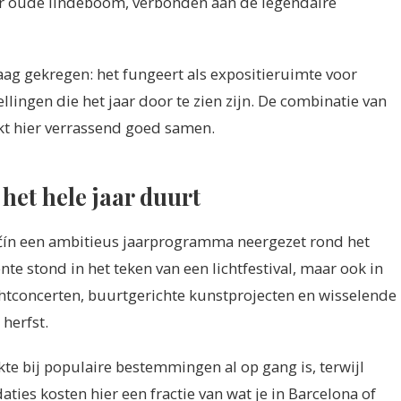
aar oude lindeboom, verbonden aan de legendaire
laag gekregen: het fungeert als expositieruimte voor
ingen die het jaar door te zien zijn. De combinatie van
kt hier verrassend goed samen.
het hele jaar duurt
čín een ambitieus jaarprogramma neergezet rond het
e stond in het teken van een lichtfestival, maar ook in
htconcerten, buurtgerichte kunstprojecten en wisselende
 herfst.
te bij populaire bestemmingen al op gang is, terwijl
ties kosten hier een fractie van wat je in Barcelona of