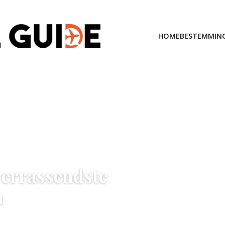
HOME
BESTEMMIN
 verrassendste
a