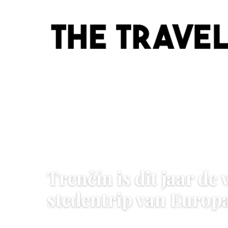
STEDENTRIPS
Trenčín is dit jaar de
stedentrip van Europ
13 June 2026
·
5 min leestijd