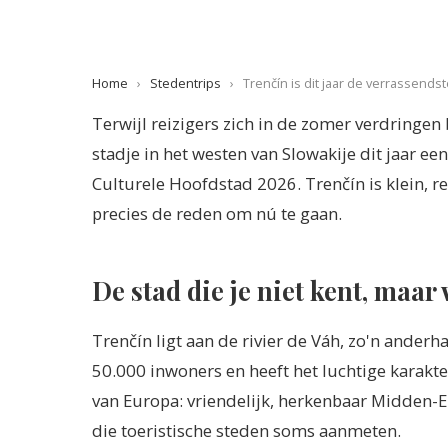
Home
›
Stedentrips
›
Trenčín is dit jaar de verrassends
Terwijl reizigers zich in de zomer verdringen 
stadje in het westen van Slowakije dit jaar e
Culturele Hoofdstad 2026. Trenčín is klein, rel
precies de reden om nú te gaan.
De stad die je niet kent, maa
Trenčín ligt aan de rivier de Váh, zo'n anderha
50.000 inwoners en heeft het luchtige karakt
van Europa: vriendelijk, herkenbaar Midden-
die toeristische steden soms aanmeten.