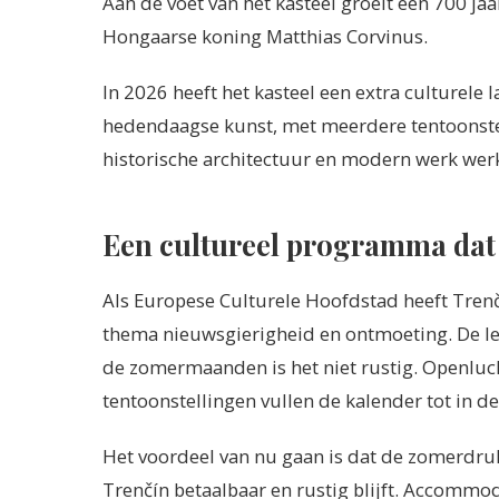
Aan de voet van het kasteel groeit een 700 j
Hongaarse koning Matthias Corvinus.
In 2026 heeft het kasteel een extra culturele 
hedendaagse kunst, met meerdere tentoonstell
historische architectuur en modern werk wer
Een cultureel programma dat 
Als Europese Culturele Hoofdstad heeft Tren
thema nieuwsgierigheid en ontmoeting. De lent
de zomermaanden is het niet rustig. Openluc
tentoonstellingen vullen de kalender tot in de
Het voordeel van nu gaan is dat de zomerdruk
Trenčín betaalbaar en rustig blijft. Accommoda