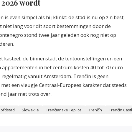
r 2026 wordt
is even simpel als hij klinkt: de stad is nu op z'n best,
rt niet lang voor dit soort bestemmingen door de
ontenegro stond twee jaar geleden ook nog niet op
nderen
.
t kasteel, de binnenstad, de tentoonstellingen en een
n appartementen in het centrum kosten 40 tot 70 euro
en regelmatig vanuit Amsterdam. Trenčín is geen
met een vleugje Centraal-Europees karakter dat steeds
nd jaar met trots over.
oofdstad
Slowakije
Trenčianske Teplice
Trenčín
Trenčín Cast