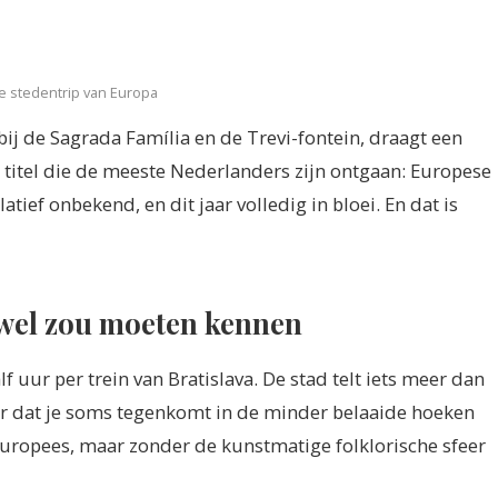
te stedentrip van Europa
bij de Sagrada Família en de Trevi-fontein, draagt een
en titel die de meeste Nederlanders zijn ontgaan: Europese
atief onbekend, en dit jaar volledig in bloei. En dat is
r wel zou moeten kennen
lf uur per trein van Bratislava. De stad telt iets meer dan
er dat je soms tegenkomt in de minder belaaide hoeken
Europees, maar zonder de kunstmatige folklorische sfeer