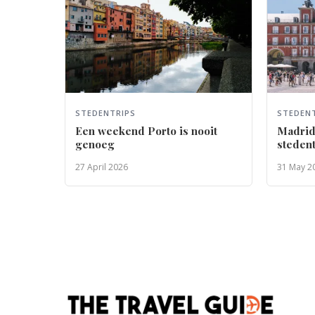
STEDENTRIPS
STEDEN
Een weekend Porto is nooit
Madrid 
genoeg
stedent
27 April 2026
31 May 2