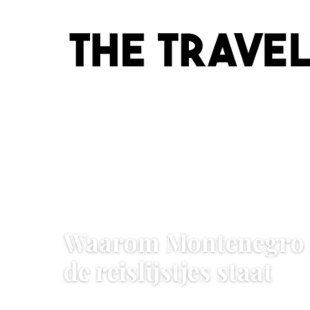
BESTEMMINGEN
Waarom Montenegro p
de reislijstjes staat
6 June 2026
·
6 min leestijd