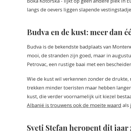
Boka Kotorska - lijkt op geen andere plek in Eur
langs de oevers liggen slapende vestingstadjes a
Budva en de kust: meer dan é
Budva is de bekendste badplaats van Monteneg
mooi, de stranden zijn goed, maar in augustus 
Petrovac, een rustige baai met een bescheide
Wie de kust wil verkennen zonder de drukte, ri
trekken minder toeristen maar hebben langer
kust, die verder voornamelijk uit kiezel bestaa
Albanië is trouwens ook de moeite waard
als 
Sveti Stefan heropent dit jaar