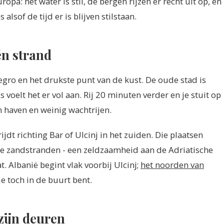
opa: het water is stil, de bergen rijzen er recht uit op, en
lsof de tijd er is blijven stilstaan.
én strand
ro en het drukste punt van de kust. De oude stad is
voelt het er vol aan. Rij 20 minuten verder en je stuit op
n haven en weinig wachtrijen.
jdt richting Bar of Ulcinj in het zuiden. Die plaatsen
e zandstranden - een zeldzaamheid aan de Adriatische
t. Albanië begint vlak voorbij Ulcinj;
het noorden van
je toch in de buurt bent.
 zijn deuren