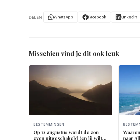
WhatsApp
Facebook
LinkedIn
DELEN
Misschien vind je dit ook leuk
BESTEMMINGEN
BESTEM
Op 12 augustus wordt de zon
Waarom
even uitgeschakeld (en jij wilt
naar Al