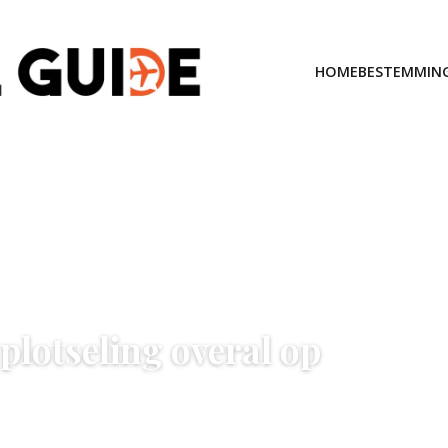
HOME
BESTEMMIN
lotseling overal op