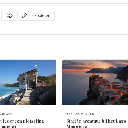
X
Link kopieren
MINGEN
BESTEMMINGEN
 iedereen plotseling
Start je avontuur bij het Lago
banië wil
Maggiore