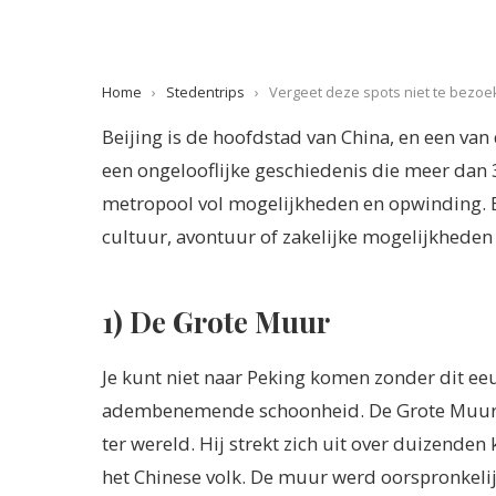
Home
›
Stedentrips
›
Vergeet deze spots niet te bezoeke
Beijing is de hoofdstad van China, en een van 
een ongelooflijke geschiedenis die meer dan
metropool vol mogelijkheden en opwinding. Bei
cultuur, avontuur of zakelijke mogelijkheden zi
1) De Grote Muur
Je kunt niet naar Peking komen zonder dit ee
adembenemende schoonheid. De Grote Muur v
ter wereld. Hij strekt zich uit over duizenden
het Chinese volk. De muur werd oorspronkel