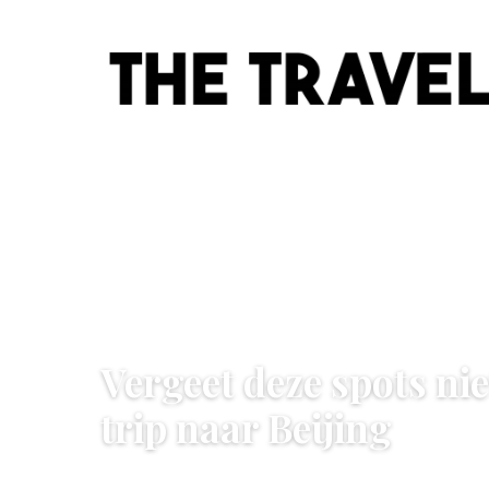
STEDENTRIPS
Vergeet deze spots nie
trip naar Beijing
2 February 2022
·
3 min leestijd