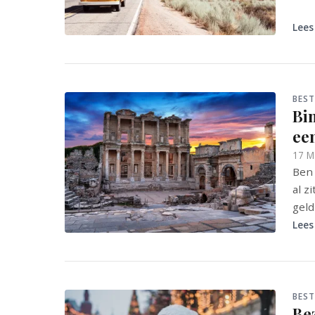
Lees
BES
Bi
ee
17 M
Ben 
al z
geld
Lees
BES
Be