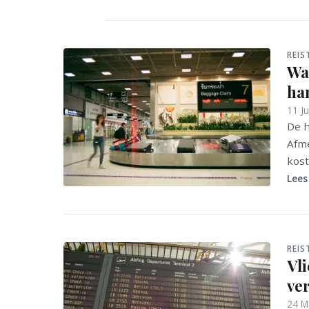
REIS
Wa
ha
11 J
De h
Afme
kost
Lees
REIS
Vl
ve
24 M