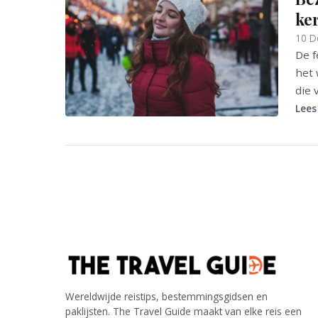
ker
10 D
De f
het 
die 
Lees
Wereldwijde reistips, bestemmingsgidsen en
paklijsten. The Travel Guide maakt van elke reis een