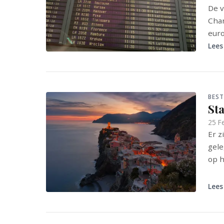
De v
Char
euro
Lees
BES
Sta
25 F
Er z
gele
op h
Lees