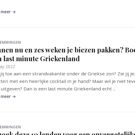
 meer →
TEMMINGEN
nnen nu en zes weken je biezen pakken? Bo
n last minute Griekenland
ay 2022
jij toe aan een strandvakantie onder de Griekse zon? Zie jij je
itten met een heerlijke cocktail in je hand? Maar wil je niet tev
 uitgeven? Dan is een last minute Griekenland echt ...
 meer →
TEMMINGEN
zoek deze 10 landen voor een onvergetelijk