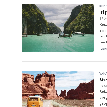
REIS
Ti
17 A
Reiz
zijn
land
best
Lees
VAKA
Wel
20 S
Reiz
vlie
geop