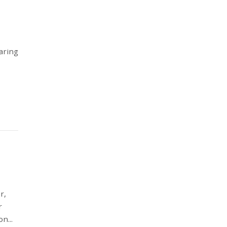
aring
r,
r
n...