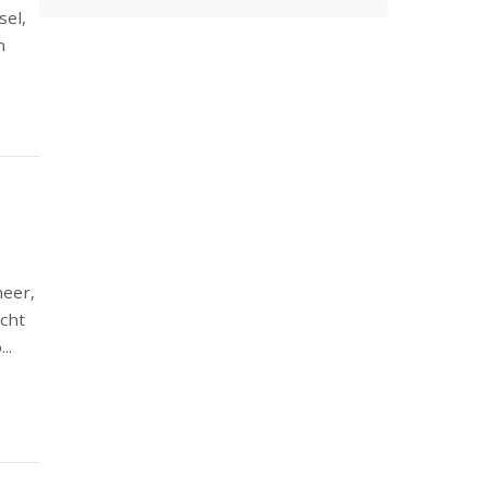
sel,
n
meer,
icht
..