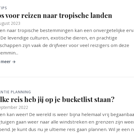
TIPS
ps voor reizen naar tropische landen
ugust 2023
en naar tropische bestemmingen kan een onvergetelijke erv
. De levendige culturen, exotische dieren, en prachtige
schappen zijn vaak de drijfveer voor veel reizigers om deze
emmin...
 meer →
NTIE PLANNING
ke reis heb jij op je bucketlist staan?
eptember 2022
en kan weer! De wereld is weer bijna helemaal vrij begaanbaa
gtuigen gaan weer naar alle windstreken en grenzen zijn wee
end. Je kunt dus nu je ultieme reis gaan plannen. Wil je een ro