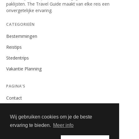
paklijsten. The Travel Guide maakt van elke reis een
onvergetelijke ervaring.
CATEGORIEËN
Bestemmingen
Reistips
Stedentrips
Vakantie Planning
PAGINA'S
Contact
Privacybeleid
Wij gebruiken cookies om je de beste
Algemene Voorwaarden
ervaring te bieden.
Meer info
Adverteren