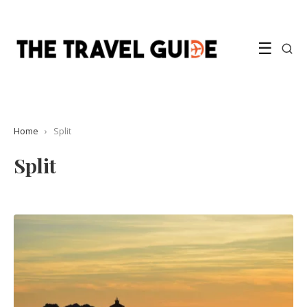
☰
Home
›
Split
Split